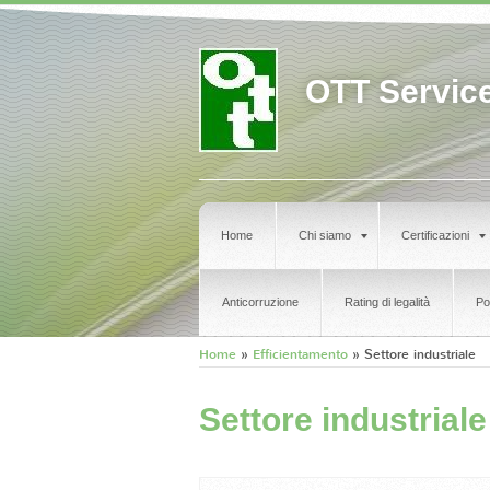
OTT Service 
Home
Chi siamo
Certificazioni
Anticorruzione
Rating di legalità
Po
Home
»
Efficientamento
» Settore industriale
Settore industriale