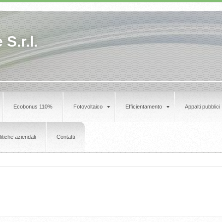
S.r.l.
Ecobonus 110%
Fotovoltaico
Efficientamento
Appalti pubblici
litiche aziendali
Contatti