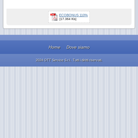
ECOBONUS 110%
[17.364 Kb]
Home
Dove siamo
2024 OTT Service S.r.l.. Tutti i diritti riservati.