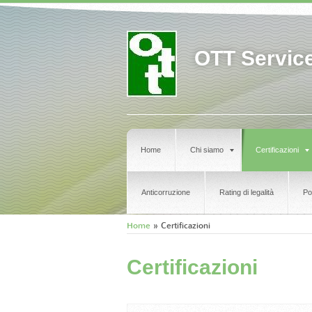
OTT Service 
Home
Chi siamo
Certificazioni
Anticorruzione
Rating di legalità
Po
Home
» Certificazioni
Certificazioni