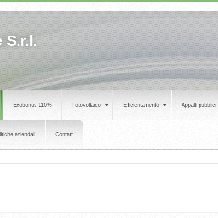
S.r.l.
Ecobonus 110%
Fotovoltaico
Efficientamento
Appalti pubblici
litiche aziendali
Contatti